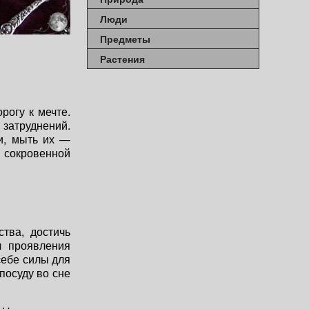
Люди
Предметы
Растения
рогу к мечте.
 затруднений.
и, мыть их —
 сокровенной
тва, достичь
л проявления
себе силы для
посуду во сне