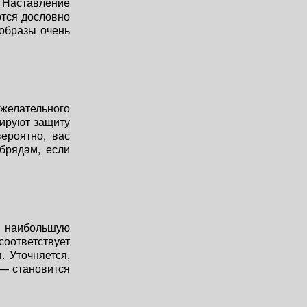
? Наставление
ются дословно
образы очень
ежелательного
зируют защиту
ероятно, вас
брядам, если
т наибольшую
соответствует
 Уточняется,
 — становится