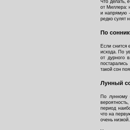
Что делать, 
от Миллера: 
и напрямую 
редко сулят 
По сонник
Если снится 
исхода. По у
от дурного 
постарались
такой сон по
Лунный с
По лунному 
вероятность,
период наиб
что на перву
очень низкой.