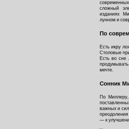
современны
сложный эле
изданиях М
лунном и сов
По совре
Есть икру ло
Столовые при
Есть во сне
продумывать
мечте.
Сонник Ми
По Миллеру,
поставленны
важных и сил
преодоления 
— к улучшени