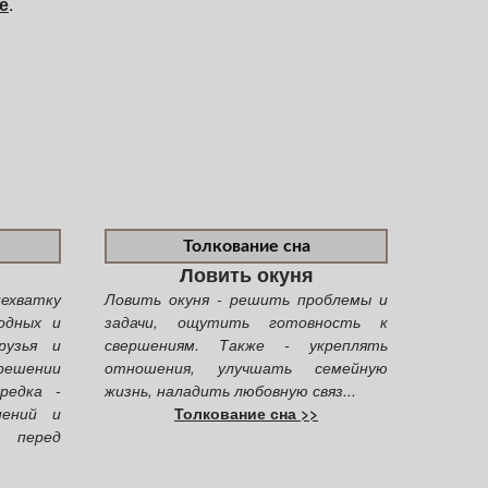
е
.
Толкование сна
Ловить окуня
ехватку
Ловить окуня - решить проблемы и
одных и
задачи, ощутить готовность к
рузья и
свершениям. Также - укреплять
решении
отношения, улучшать семейную
редка -
жизнь, наладить любовную связ...
нений и
Толкование сна >>
перед