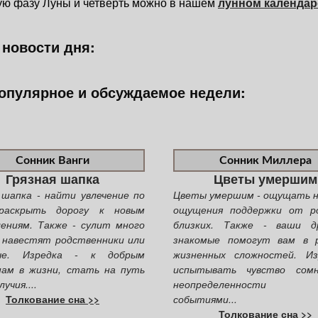
ую фазу Луны и четверть можно в нашем
лунном календар
новости дня:
опулярное и обсуждаемое недели:
Сонник Ванги
Сонник Миллера
Грязная шапка
Цветы умершим
 шапка - найти увлечение по
Цветы умершим - ощущать н
раскрыть дорогу к новым
ощущения поддержки от р
ениям. Также - сулит много
близких. Также - ваши д
 навестят родственники или
знакомые помогут вам в 
ые. Изредка - к добрым
жизненных сложностей. Из
нам в жизни, стать на путь
испытывать чувство сом
учия....
неопределенности 
Толкование сна >>
событиями...
Толкование сна >>