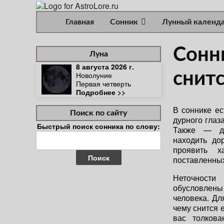
Главная
Сонник
Лунный календ
Сонни
Луна
8 августа 2026 г.
снит
Новолуние
Первая четверть
Подробнее >>
В соннике ес
Поиск по сайту
дурного глаза
Быстрый поиск сонника по слову:
Также — до
Найти:
находить до
проявить х
поставленных
Неточности
обусловлены
человека. Дл
чему снится 
вас толкова