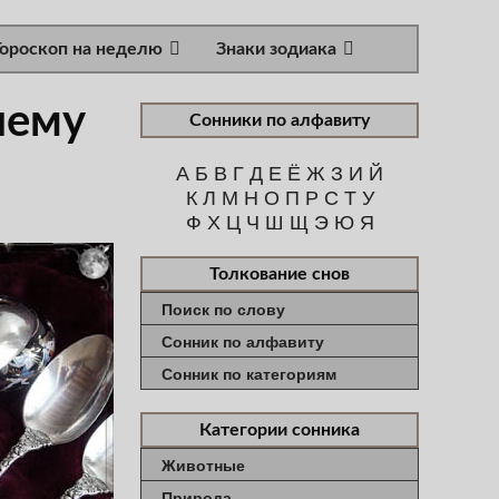
Гороскоп на неделю
Знаки зодиака
чему
Сонники по алфавиту
А
Б
В
Г
Д
Е
Ё
Ж
З
И
Й
К
Л
М
Н
О
П
Р
С
Т
У
Ф
Х
Ц
Ч
Ш
Щ
Э
Ю
Я
Толкование снов
Поиск по слову
Сонник по алфавиту
Сонник по категориям
Категории сонника
Животные
Природа