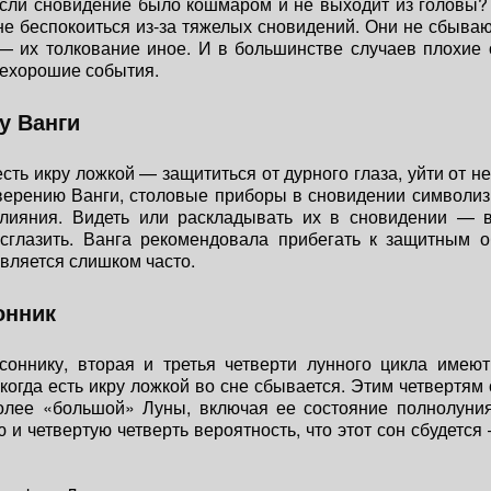
если сновидение было кошмаром и не выходит из головы
не беспокоиться из-за тяжелых сновидений. Они не сбыва
— их толкование иное. И в большинстве случаев плохие 
нехорошие события.
у Ванги
есть икру ложкой — защититься от дурного глаза, уйти от н
верению Ванги, столовые приборы в сновидении символи
влияния. Видеть или раскладывать их в сновидении — в
 сглазить. Ванга рекомендовала прибегать к защитным о
является слишком часто.
онник
соннику, вторая и третья четверти лунного цикла имею
 когда есть икру ложкой во сне сбывается. Этим четвертям 
олее «большой» Луны, включая ее состояние полнолуния.
ю и четвертую четверть вероятность, что этот сон сбудется