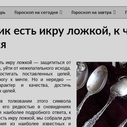
арь
Гороскоп на сегодня
Гороскоп на завтра
к есть икру ложкой, к 
ся
ть икру ложкой — защититься от
, уйти от нежелательного исхода.
стигать поставленных целей,
рогу к мечте. Но и нередко —
арактер и качества, достичь
 целей.
 в толковании этого символа
 его редкостью в сновидениях
я наиболее подробного ответа, к
есть икру ложкой, мы собрали для
ния из наиболее известных и