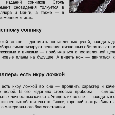
х изданий сонников. Столь
мент сновидения толкуется в
иллера и Ванги, а также — в
ременном книгах.
менному соннику
жкой во сне — достигать поставленных целей, находить до
боры символизируют решение жизненных обстоятельств и
 ложками и вилками — приближаться к поставленной цел
 новые планы на будущее. А видеть нож — двигаться к
ллера: есть икру ложкой
 есть икру ложкой во сне — проявить характер и качес
х целей. В его изданиях столовые приборы — симво
ьных личностных качеств. Увидеть их во сне — находить в 
жизненных обстоятельств. Также, хороший знак разбивать 
ю материального благосостояния.