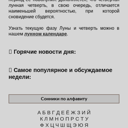
лунная четверть, в свою очередь, отличается
наименьшей вероятностью, при которой
сновидение сбудется.
Узнать текущую фазу Луны и четверть можно в
нашем
лунном календаре
.
Горячие новости дня:
Самое популярное и обсуждаемое
недели:
Сонники по алфавиту
А
Б
В
Г
Д
Е
Ё
Ж
З
И
Й
К
Л
М
Н
О
П
Р
С
Т
У
Ф
Х
Ц
Ч
Ш
Щ
Э
Ю
Я