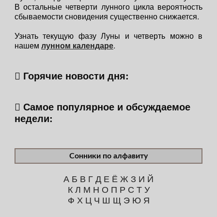
В остальные четверти лунного цикла вероятность
сбываемости сновидения существенно снижается.
Узнать текущую фазу Луны и четверть можно в
нашем
лунном календаре
.
Горячие новости дня:
Самое популярное и обсуждаемое
недели:
Сонники по алфавиту
А
Б
В
Г
Д
Е
Ё
Ж
З
И
Й
К
Л
М
Н
О
П
Р
С
Т
У
Ф
Х
Ц
Ч
Ш
Щ
Э
Ю
Я