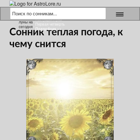
9 августа 2026 г.
Растущая Луна
Первая четверть
Подробнее >>
Сонник теплая погода, к
чему снится