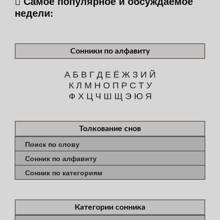
Самое популярное и обсуждаемое
недели:
Сонники по алфавиту
А
Б
В
Г
Д
Е
Ё
Ж
З
И
Й
К
Л
М
Н
О
П
Р
С
Т
У
Ф
Х
Ц
Ч
Ш
Щ
Э
Ю
Я
Толкование снов
Поиск по слову
Сонник по алфавиту
Сонник по категориям
Категории сонника