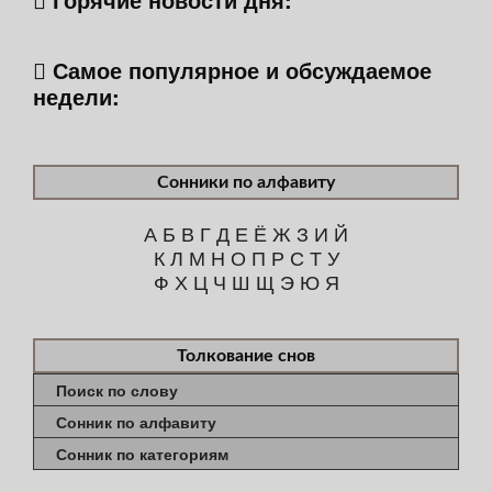
Самое популярное и обсуждаемое
недели:
Сонники по алфавиту
А
Б
В
Г
Д
Е
Ё
Ж
З
И
Й
К
Л
М
Н
О
П
Р
С
Т
У
Ф
Х
Ц
Ч
Ш
Щ
Э
Ю
Я
Толкование снов
Поиск по слову
Сонник по алфавиту
Сонник по категориям