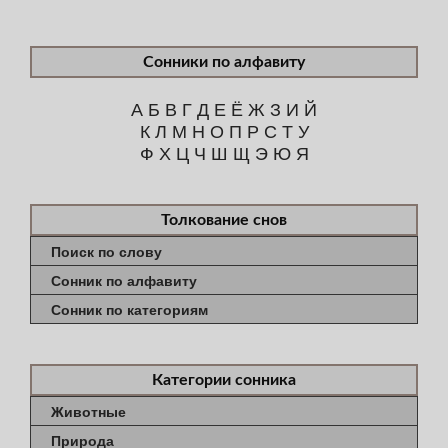
Сонники по алфавиту
А
Б
В
Г
Д
Е
Ё
Ж
З
И
Й
К
Л
М
Н
О
П
Р
С
Т
У
Ф
Х
Ц
Ч
Ш
Щ
Э
Ю
Я
Толкование снов
Поиск по слову
Сонник по алфавиту
Сонник по категориям
Категории сонника
Животные
Природа