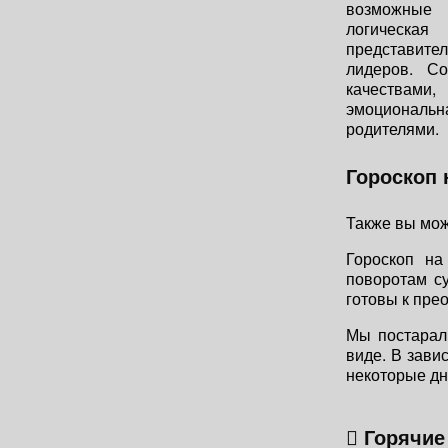
возможные 
логическая
представите
лидеров. С
качествами
эмоциональн
родителями.
Гороскоп 
Также вы мож
Гороскоп на
поворотам су
готовы к пре
Мы постарал
виде. В зави
некоторые дн
Горячие 