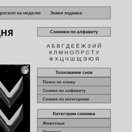
ороскоп на неделю
Знаки зодиака
дня
Сонники по алфавиту
А
Б
В
Г
Д
Е
Ё
Ж
З
И
Й
К
Л
М
Н
О
П
Р
С
Т
У
Ф
Х
Ц
Ч
Ш
Щ
Э
Ю
Я
Толкование снов
Поиск по слову
Сонник по алфавиту
Сонник по категориям
Категории сонника
Животные
Природа