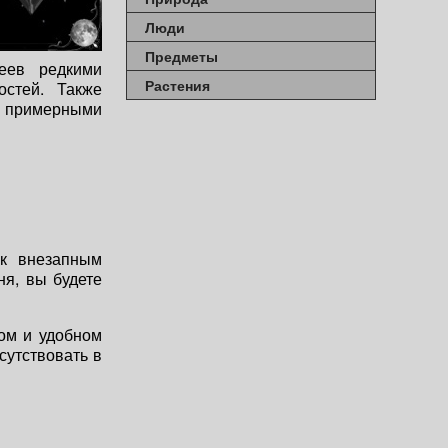
Люди
Предметы
еев редкими
Растения
стей. Также
ь примерными
 к внезапным
ня, вы будете
ом и удобном
сутствовать в