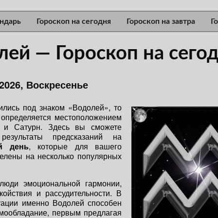
ндарь
Гороскоп на сегодня
Гороскоп на завтра
Г
лей — Гороскоп на сего
 2026, Воскресенье
ились под знаком «Водолей», то
 определяется местоположением
 и Сатурн. Здесь вы сможете
 результаты предсказаний на
й день
, которые для вашего
делены на несколько популярных
юди эмоциональной гармонии,
койствия и рассудительности. В
уации именно Водолей способен
амообладание, первым предлагая