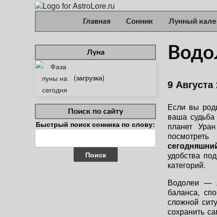
Главная
Сонник
Лунный кале
Водо
Луна
(загрузка)
9 Августа
Если вы род
Поиск по сайту
ваша судьба
Быстрый поиск сонника по слову:
планет Уран
Найти:
посмотреть
сегодняшни
удобства по
категорий.
Водолеи — л
баланса, спо
сложной сит
сохранить с