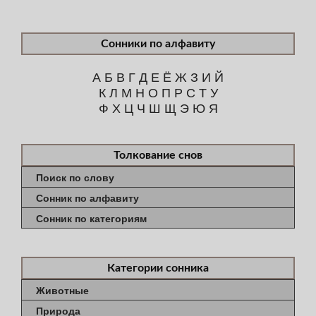
Сонники по алфавиту
А
Б
В
Г
Д
Е
Ё
Ж
З
И
Й
К
Л
М
Н
О
П
Р
С
Т
У
Ф
Х
Ц
Ч
Ш
Щ
Э
Ю
Я
Толкование снов
Поиск по слову
Сонник по алфавиту
Сонник по категориям
Категории сонника
Животные
Природа