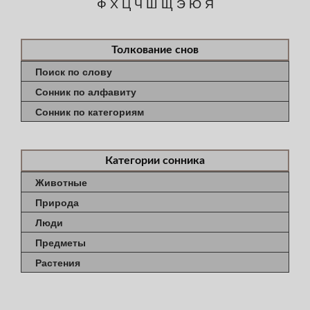
Ф
Х
Ц
Ч
Ш
Щ
Э
Ю
Я
Толкование снов
Поиск по слову
Сонник по алфавиту
Сонник по категориям
Категории сонника
Животные
Природа
Люди
Предметы
Растения