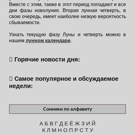
Вместе с этим, также в этот период попадают и все
дни фазы новолуния. Вторая лунная четверть, в
свою очередь, имеет наиболее низкую вероятность
сбываемости.
Узнать текущую фазу Луны и четверть можно в
нашем
лунном календаре
.
Горячие новости дня:
Самое популярное и обсуждаемое
недели:
Сонники по алфавиту
А
Б
В
Г
Д
Е
Ё
Ж
З
И
Й
К
Л
М
Н
О
П
Р
С
Т
У