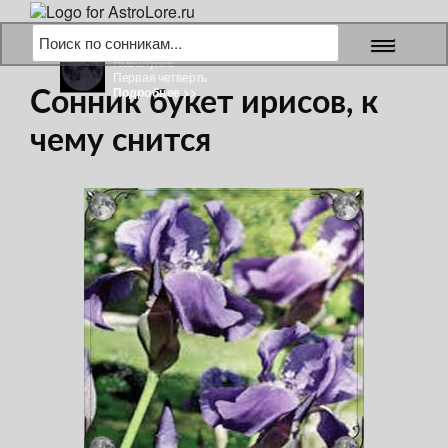
8 августа 2026 г.
Новолуние
Первая четверть
Подробнее >>
Сонник букет ирисов, к
чему снится