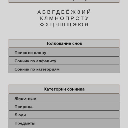
А
Б
В
Г
Д
Е
Ё
Ж
З
И
Й
К
Л
М
Н
О
П
Р
С
Т
У
Ф
Х
Ц
Ч
Ш
Щ
Э
Ю
Я
Толкование снов
Поиск по слову
Сонник по алфавиту
Сонник по категориям
Категории сонника
Животные
Природа
Люди
Предметы