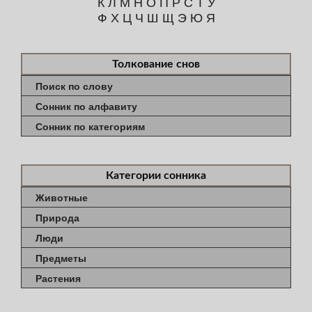
К
Л
М
Н
О
П
Р
С
Т
У
Ф
Х
Ц
Ч
Ш
Щ
Э
Ю
Я
Толкование снов
Поиск по слову
Сонник по алфавиту
Сонник по категориям
Категории сонника
Животные
Природа
Люди
Предметы
Растения