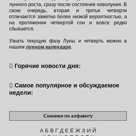
лунного роста, сразу после состояния новолуния. В
свою очередь, вторая и третья четверти
отличаются заметно более низкой вероятностью, а
на протяжении четвертой сон и вовсе редко
сбывается.
Узнать текущую фазу Луны и четверть можно в
нашем
лунном календаре
.
Горячие новости дня:
Самое популярное и обсуждаемое
недели:
Сонники по алфавиту
А
Б
В
Г
Д
Е
Ё
Ж
З
И
Й