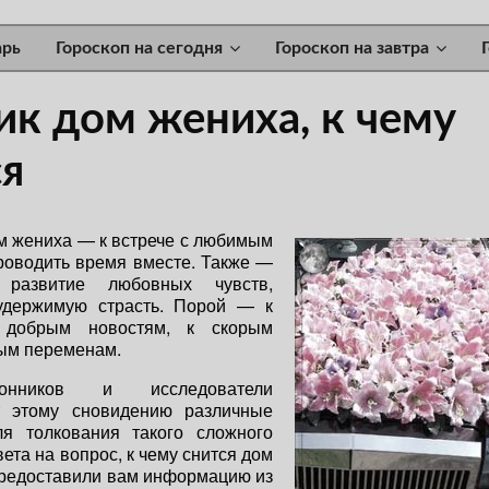
арь
Гороскоп на сегодня
Гороскоп на завтра
ик дом жениха, к чему
ся
м жениха — к встрече с любимым
роводить время вместе. Также —
 развитие любовных чувств,
удержимую страсть. Порой — к
добрым новостям, к скорым
ым переменам.
онников и исследователи
 этому сновидению различные
ля толкования такого сложного
ета на вопрос, к чему снится дом
предоставили вам информацию из