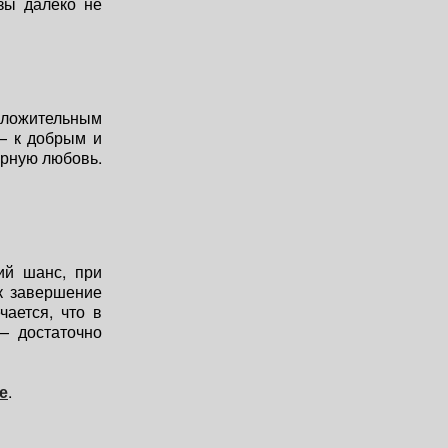
зы далеко не
оложительным
— к добрым и
ерную любовь.
ий шанс, при
ак завершение
чается, что в
— достаточно
е
.