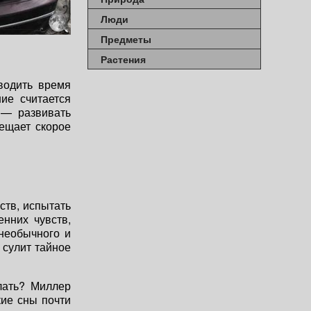
Люди
Предметы
Растения
водить время
ие считается
 — развивать
ещает скорое
ств, испытать
нних чувств,
необычного и
 сулит тайное
лать? Миллер
кие сны почти