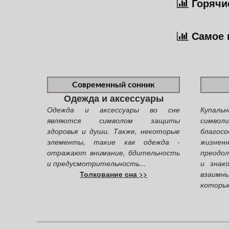
Горячие
Самое 
Современный сонник
Одежда и аксессуары
Одежда и аксессуары во сне
Купал
являются символом защиты
символ
здоровья и души. Также, некоторые
благос
элементы, такие как одежда -
жизне
отражают внимание, бдительность
преодол
и предусмотрительность...
и знак
Толкование сна >>
взаим
которые