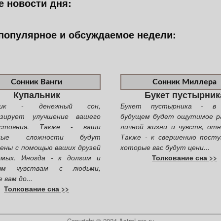
 новости дня:
популярное и обсуждаемое недели:
Сонник Ванги
Сонник Миллера
Купальник
Букет пустырник
ьник - денежный сон,
Букет пустырника - в 
изирует улучшение вашего
будущем будет ощутимое р
остояния. Также - ваши
личной жизни и чувств, от
нные сложности будут
Также - к свершению посту
ены с помощью ваших друзей
которые вас будут цени...
омых. Иногда - к долгим и
Толкование сна >>
ным чувствам с людьми,
 вам до...
Толкование сна >>
Copyright © 2024 AstroLore.ru