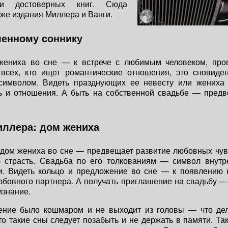
 и достоверных книг. Сюда
же издания Миллера и Ванги.
менному соннику
жениха во сне — к встрече с любимым человеком, про
 всех, кто ищет романтические отношения, это сновиден
символом. Видеть празднующих ее невесту или жениха
ь и отношения. А быть на собственной свадьбе — предв
иллера: дом жениха
дом жениха во сне — предвещает развитие любовных чув
 страсть. Свадьба по его толкованиям — символ внутре
и. Видеть кольцо и предложение во сне — к появлению 
юбовного партнера. А получать приглашение на свадьбу —
изнание.
ение было кошмаром и не выходит из головы — что де
то такие сны следует позабыть и не держать в памяти. Та