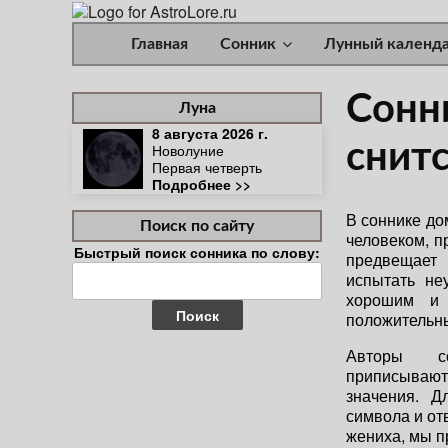
Главная
Сонник
Лунный календ
Сонн
Луна
8 августа 2026 г.
снит
Новолуние
Первая четверть
Подробнее >>
В соннике до
Поиск по сайту
человеком, п
Быстрый поиск сонника по слову:
предвещает
Найти:
испытать не
хорошим и 
положительн
Авторы с
приписывают
значения. Д
символа и отв
жениха, мы 