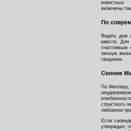
известных
включены так
По совре
Видеть дом 
вместе. Для
счастливым 
личную жизн
свидание.
Сонник М
По Миллеру, 
неудержимую
влюбленност
страстного л
любовное пр
Если сновид
утверждал, ч