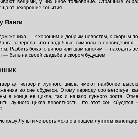
бывают вещими, у них иное толкование. Страшные обра
вещают нехорошие события.
у Ванги
 дом жениха — к хорошим и добрым новостям, к скорым п
Ванга заверяла, что свадебные символы в сновидениях 
ям. Разбить бокал с вином или шампанским — находить в
ет — быть на своей свадьбе в скором будущем.
онник
твертая четверти лунного цикла имеют наиболее высок
жениха во сне сбудется. Этому периоду соответствует к
ы в конце ее цикла, так и начало лунного роста. Отме
нты лунного цикла вероятность, что этот сон сбудется 
а.
ую фазу Луны и четверть можно в нашем
лунном календар