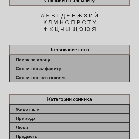
Сонники по алфавиту
А
Б
В
Г
Д
Е
Ё
Ж
З
И
Й
К
Л
М
Н
О
П
Р
С
Т
У
Ф
Х
Ц
Ч
Ш
Щ
Э
Ю
Я
Толкование снов
Поиск по слову
Сонник по алфавиту
Сонник по категориям
Категории сонника
Животные
Природа
Люди
Предметы