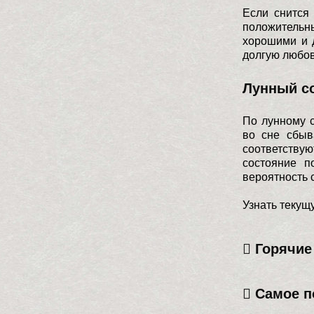
Если снится
положительн
хорошими и 
долгую любов
Лунный с
По лунному с
во сне сбыв
соответству
состояние п
вероятность 
Узнать текущ
Горячие 
Самое п