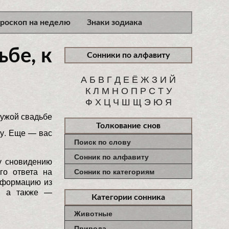
ороскоп на неделю
Знаки зодиака
ьбе, к
Сонники по алфавиту
А
Б
В
Г
Д
Е
Ё
Ж
З
И
Й
К
Л
М
Н
О
П
Р
С
Т
У
Ф
Х
Ц
Ч
Ш
Щ
Э
Ю
Я
Толкование снов
ку. Еще — вас
Поиск по слову
Сонник по алфавиту
у сновидению
го ответа на
Сонник по категориям
информацию из
и, а также —
Категории сонника
Животные
Природа