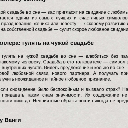
жой свадьбе во сне — вас пригласят на свидание с любим
тается одним из самых лучших и счастливых символов
 празднование, жениха или невесту — к скорому развитию 
 на собственной свадьбе — сулит скорое любовное свидани
ллера: гулять на чужой свадьбе
 гулять на чужой свадьбе во сне — влюбиться без пам
знакомому человеку. Свадьба в его толкователе — символ
 внутренних чувств. Видеть предложение и кольцо во сне
овой любовной связи, нового партнера. А получать пр
лучить неожиданное и тайное любовное признание.
 если сновидение было беспокойным и вызвало страх? На
 придавать таким снам значимости. Их содержание не
почти никогда. Неприятные образы почти никогда не пре
у Ванги