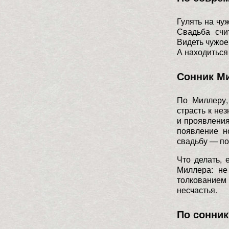
Гулять на чу
Свадьба счи
Видеть чужое
А находиться
Сонник Ми
По Миллеру,
страсть к не
и проявления
появление н
свадьбу — по
Что делать,
Миллера: не
толкованием 
несчастья.
По сонник