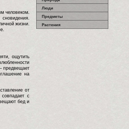
Люди
ым человеком.
Предметы
 сновидения.
личной жизни.
Растения
е.
яти, ощутить
 влюбленности
 — предвещает
иглашение на
ставление от
 совпадает с
двещают бед и