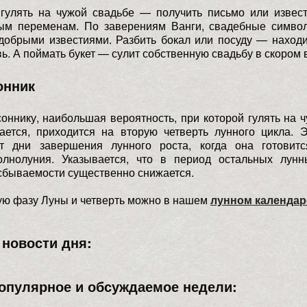
 гулять на чужой свадьбе — получить письмо или извест
ым переменам. По заверениям Ванги, свадебные симво
добрыми известиями. Разбить бокал или посуду — находи
ь. А поймать букет — сулит собственную свадьбу в скором 
онник
оннику, наибольшая вероятность, при которой гулять на 
ается, приходится на вторую четверть лунного цикла. Э
ют дни завершения лунного роста, когда она готовит
олнолуния. Указывается, что в период остальных лунн
сбываемости существенно снижается.
ую фазу Луны и четверть можно в нашем
лунном календар
новости дня:
опулярное и обсуждаемое недели: