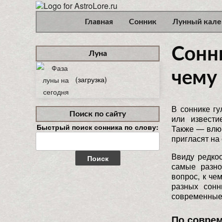
Главная
Сонник
Лунный кале
Сонни
Луна
чему
(загрузка)
В соннике гу
Поиск по сайту
или извести
Быстрый поиск сонника по слову:
Также — влюб
Найти:
пригласят на
Ввиду редко
самые разно
вопрос, к че
разных сонн
современные
По совре