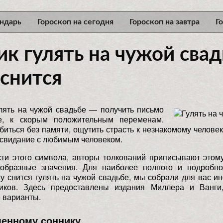
ндарь
Гороскоп на сегодня
Гороскоп на завтра
Г
к гулять на чужой свад
 снится
лять на чужой свадьбе — получить письмо
е, к скорым положительным переменам.
иться без памяти, ощутить страсть к незнакомому челове
 свидание с любимым человеком.
сти этого символа, авторы толкований приписывают этом
образные значения. Для наиболее полного и подробно
му снится гулять на чужой свадьбе, мы собрали для вас 
иков. Здесь предоставлены издания Миллера и Ванг
 варианты.
менному соннику