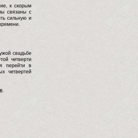
ие, к скорым
лы связаны с
ть сильную и
времени.
чужой свадьбе
той четверти
ся перейти в
ых четвертей
е
.