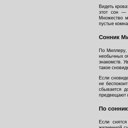
Видеть крова
этот сон — 
Множество м
пустые комна
Сонник Ми
По Миллеру, 
необычных об
знакомств. У
такое сновид
Если сновид
не беспокоит
сбывается д
предвещают 
По сонник
Если снятся
жизненной су