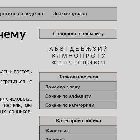
ороскоп на неделю
Знаки зодиака
 чему
Сонники по алфавиту
А
Б
В
Г
Д
Е
Ё
Ж
З
И
Й
К
Л
М
Н
О
П
Р
С
Т
У
Ф
Х
Ц
Ч
Ш
Щ
Э
Ю
Я
Толкование снов
третиться с
Поиск по слову
Сонник по алфавиту
иях человека.
 постель, мы
Сонник по категориям
ых сонников.
Категории сонника
Животные
Природа