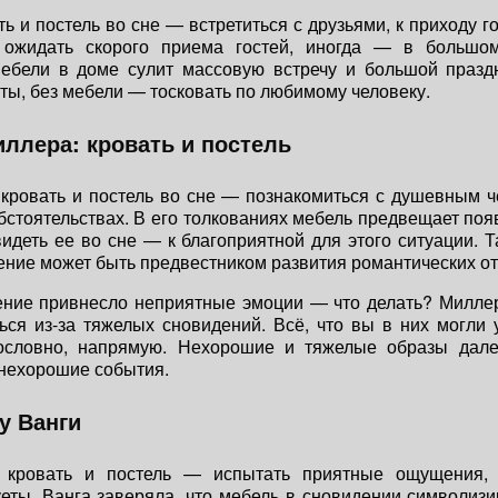
ть и постель во сне — встретиться с друзьями, к приходу го
ожидать скорого приема гостей, иногда — в большом
ебели в доме сулит массовую встречу и большой праздн
ты, без мебели — тосковать по любимому человеку.
ллера: кровать и постель
кровать и постель во сне — познакомиться с душевным 
стоятельствах. В его толкованиях мебель предвещает по
видеть ее во сне — к благоприятной для этого ситуации. Т
ение может быть предвестником развития романтических о
ение привнесло неприятные эмоции — что делать? Миллер
ься из-за тяжелых сновидений. Всё, что вы в них могли
ословно, напрямую. Нехорошие и тяжелые образы дале
нехорошие события.
у Ванги
 кровать и постель — испытать приятные ощущения, 
еты. Ванга заверяла, что мебель в сновидении символизи