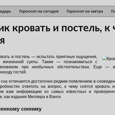
ндарь
Гороскоп на сегодня
Гороскоп на завтра
Г
к кровать и постель, к
я
овать и постель — испытать приятные ощущения,
т жизненной суеты. Также — познакомиться с
еловеком при необычных обстоятельствах. Еще — вс
риходу гостей.
 сна отличается достаточно редким появлением в сновиден
робностях ответить на вопрос, к чему снятся кровать и
ем вам информацию из самых известных и проверенн
е, как издания Миллера и Ванги.
менному соннику