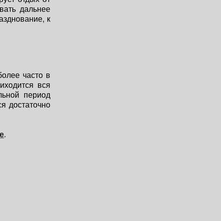
вать дальнее
азднование, к
более часто в
риходится вся
льной период
ся достаточно
е
.