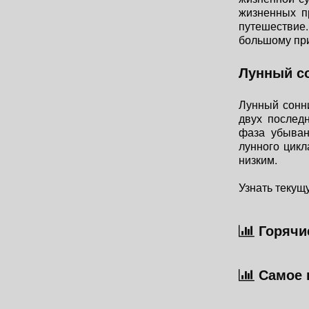
жизненных п
путешествие.
большому при
Лунный с
Лунный сонни
двух последн
фаза убыван
лунного цикл
низким.
Узнать текущ
Горячие
Самое 