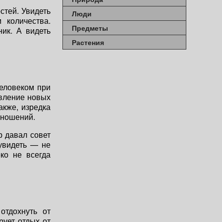
стей. Увидеть
Люди
 количества.
Предметы
ик. А видеть
Растения
человеком при
явление новых
акже, изредка
тношений.
 давал совет
 увидеть — не
ко не всегда
отдохнуть от
рует отдых от