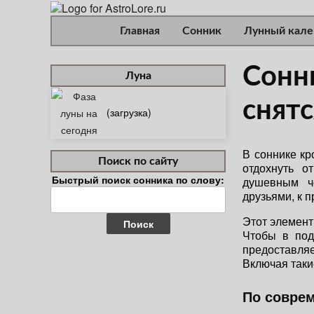
Главная
Сонник
Лунный кале
Сонни
Луна
снятс
(загрузка)
В соннике кр
Поиск по сайту
отдохнуть о
Быстрый поиск сонника по слову:
душевным ч
Найти:
друзьями, к п
Этот элемент
Чтобы в под
предоставля
Включая таки
По совре