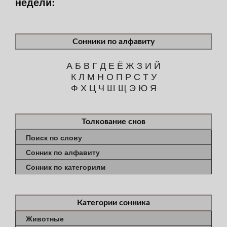
недели:
Сонники по алфавиту
А
Б
В
Г
Д
Е
Ё
Ж
З
И
Й
К
Л
М
Н
О
П
Р
С
Т
У
Ф
Х
Ц
Ч
Ш
Щ
Э
Ю
Я
Толкование снов
Поиск по слову
Сонник по алфавиту
Сонник по категориям
Категории сонника
Животные