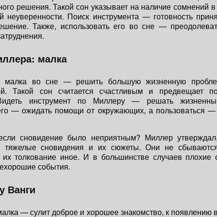
ного решения. Такой сон указывает на наличие сомнений в 
й неуверенности. Поиск инструмента — готовность приня
ешение. Также, использовать его во сне — преодолева
затруднения.
иллера: малка
, малка во сне — решить большую жизненную проблем
ей. Такой сон считается счастливым и предвещает п
Видеть инструмент по Миллеру — решать жизненны
его — ожидать помощи от окружающих, а пользоваться — 
 если сновидение было неприятным? Миллер утверждал,
ь тяжелые сновидения и их сюжеты. Они не сбываютс
их толкование иное. И в большинстве случаев плохие 
нехорошие события.
у Ванги
малка — сулит доброе и хорошее знакомство, к появлению в