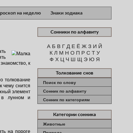
ороскоп на неделю
Знаки зодиака
Сонники по алфавиту
А
Б
В
Г
Д
Е
Ё
Ж
З
И
Й
ать
К
Л
М
Н
О
П
Р
С
Т
У
ять
Ф
Х
Ц
Ч
Ш
Щ
Э
Ю
Я
знакомство, к
Толкование снов
го толкование
Поиск по слову
к чему снится
ожный элемент
Сонник по алфавиту
 в лунном и
Сонник по категориям
Категории сонника
Животные
ть на пороге
Природа