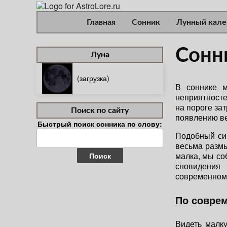
Главная
Сонник
Лунный кале
Сонни
Луна
(загрузка)
В соннике 
неприятносте
на пороге за
Поиск по сайту
появлению ве
Быстрый поиск сонника по слову:
Найти:
Подобный сим
весьма размы
малка, мы со
сновидения
современном 
По совре
Видеть малк