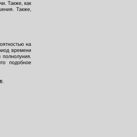
и. Также, как
ения. Также,
роятностью на
ериод времени
 полнолуния.
что подобное
е
.