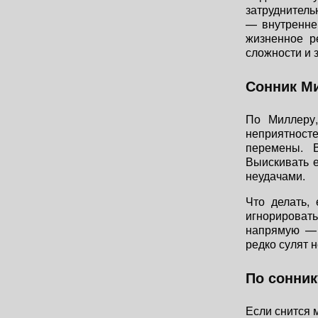
затруднитель
— внутренне
жизненное р
сложности и 
Сонник М
По Миллеру
неприятност
перемены. 
Выискивать 
неудачами.
Что делать,
игнорироват
напрямую — 
редко сулят 
По сонник
Если снится 