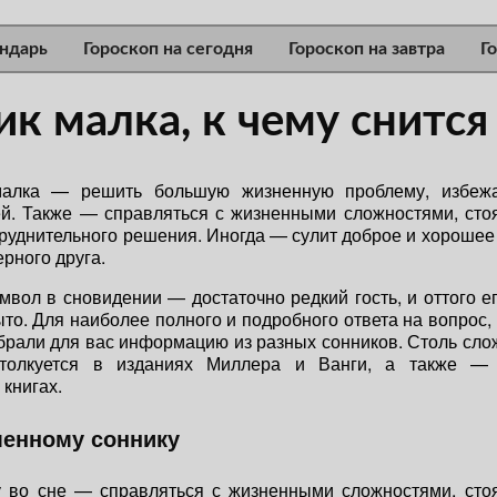
ндарь
Гороскоп на сегодня
Гороскоп на завтра
Г
к малка, к чему снится
малка — решить большую жизненную проблему, избеж
й. Также — справляться с жизненными сложностями, сто
труднительного решения. Иногда — сулит доброе и хорошее 
рного друга.
вол в сновидении — достаточно редкий гость, и оттого е
то. Для наиболее полного и подробного ответа на вопрос, 
брали для вас информацию из разных сонников. Столь сл
 толкуется в изданиях Миллера и Ванги, а также —
книгах.
менному соннику
у во сне — справляться с жизненными сложностями, стоя