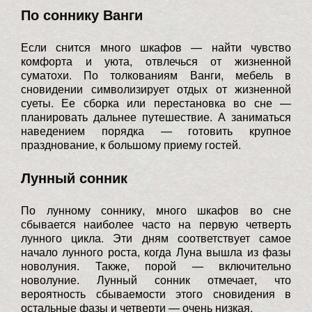
По соннику Ванги
Если снится много шкафов — найти чувство
комфорта и уюта, отвлечься от жизненной
суматохи. По толкованиям Ванги, мебель в
сновидении символизирует отдых от жизненной
суеты. Ее сборка или перестановка во сне —
планировать дальнее путешествие. А заниматься
наведением порядка — готовить крупное
празднование, к большому приему гостей.
Лунный сонник
По лунному соннику, много шкафов во сне
сбывается наиболее часто на первую четверть
лунного цикла. Эти дням соответствует самое
начало лунного роста, когда Луна вышла из фазы
новолуния. Также, порой — включительно
новолуние. Лунный сонник отмечает, что
вероятность сбываемости этого сновидения в
остальные фазы и четверти — очень низкая.