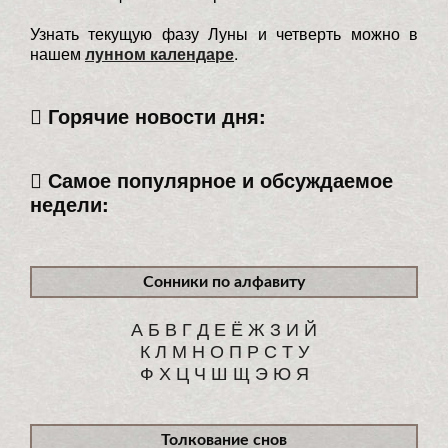
Узнать текущую фазу Луны и четверть можно в
нашем
лунном календаре
.
Горячие новости дня:
Самое популярное и обсуждаемое
недели:
Сонники по алфавиту
А
Б
В
Г
Д
Е
Ё
Ж
З
И
Й
К
Л
М
Н
О
П
Р
С
Т
У
Ф
Х
Ц
Ч
Ш
Щ
Э
Ю
Я
Толкование снов