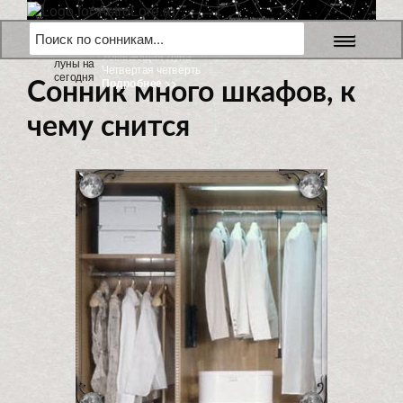
6 августа 2026 г.
Убывающая Луна
Четвертая четверть
Подробнее >>
Сонник много шкафов, к
чему снится