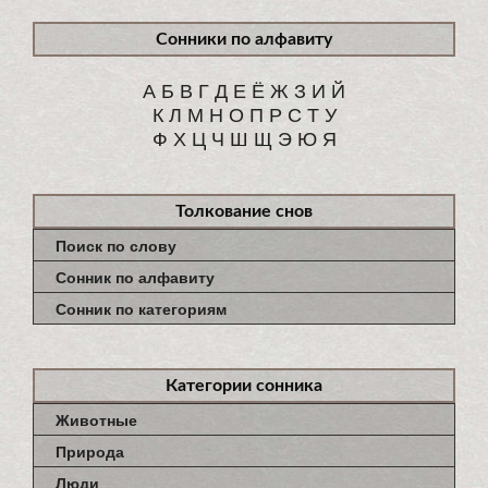
Сонники по алфавиту
А
Б
В
Г
Д
Е
Ё
Ж
З
И
Й
К
Л
М
Н
О
П
Р
С
Т
У
Ф
Х
Ц
Ч
Ш
Щ
Э
Ю
Я
Толкование снов
Поиск по слову
Сонник по алфавиту
Сонник по категориям
Категории сонника
Животные
Природа
Люди