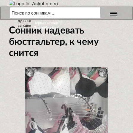
9 августа 2026 г.
Растущая Луна
Первая четверть
Подробнее >>
Сонник надевать
бюстгальтер, к чему
снится