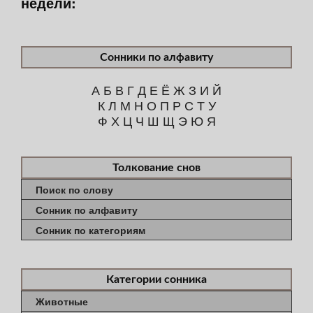
недели:
Сонники по алфавиту
А
Б
В
Г
Д
Е
Ё
Ж
З
И
Й
К
Л
М
Н
О
П
Р
С
Т
У
Ф
Х
Ц
Ч
Ш
Щ
Э
Ю
Я
Толкование снов
Поиск по слову
Сонник по алфавиту
Сонник по категориям
Категории сонника
Животные