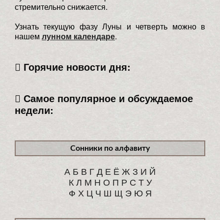
стремительно снижается.
Узнать текущую фазу Луны и четверть можно в
нашем
лунном календаре
.
Горячие новости дня:
Самое популярное и обсуждаемое
недели:
Сонники по алфавиту
А
Б
В
Г
Д
Е
Ё
Ж
З
И
Й
К
Л
М
Н
О
П
Р
С
Т
У
Ф
Х
Ц
Ч
Ш
Щ
Э
Ю
Я