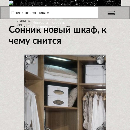
6 августа 2026 г.
Убывающая Луна
Четвертая четверть
Подробнее >>
Сонник новый шкаф, к
чему снится