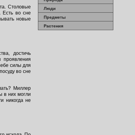
ата. Столовые
Люди
 Есть во сне
Предметы
мывать новые
Растения
ва, достичь
л проявления
себе силы для
посуду во сне
лать? Миллер
ы в них могли
и никогда не
го исхода. По