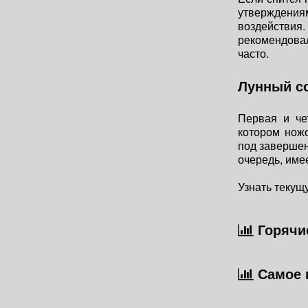
утверждени
воздействия.
рекомендовал
часто.
Лунный с
Первая и че
котором ножо
под завершен
очередь, име
Узнать текущ
Горячие
Самое 