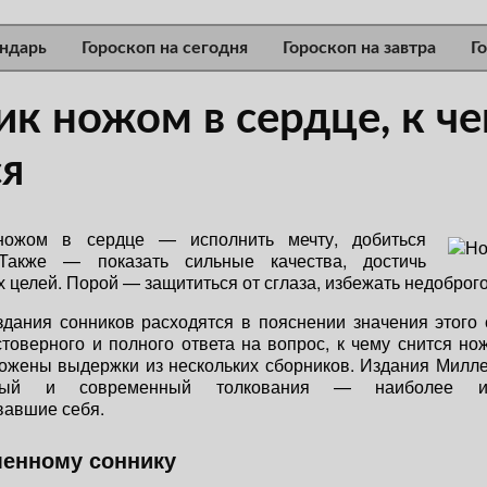
ндарь
Гороскоп на сегодня
Гороскоп на завтра
Г
ик ножом в сердце, к ч
ся
ножом в сердце — исполнить мечту, добиться
 Также — показать сильные качества, достичь
 целей. Порой — защититься от сглаза, избежать недоброго
дания сонников расходятся в пояснении значения этого
товерного и полного ответа на вопрос, к чему снится но
ожены выдержки из нескольких сборников. Издания Милле
ный и современный толкования — наиболее и
вавшие себя.
менному соннику