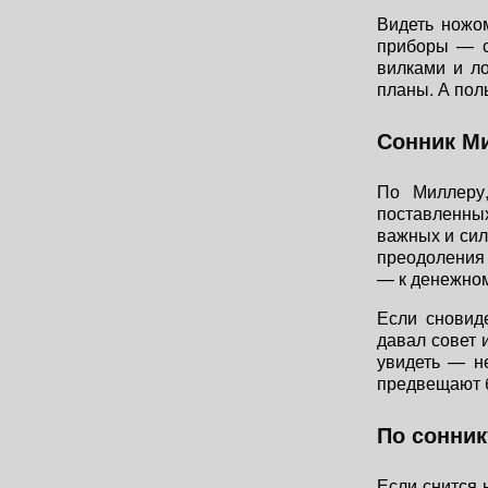
Видеть ножом
приборы — с
вилками и л
планы. А пол
Сонник Ми
По Миллеру
поставленны
важных и сил
преодоления 
— к денежно
Если сновид
давал совет 
увидеть — н
предвещают б
По сонник
Если снится 