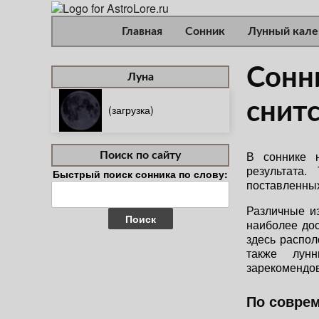
Главная
Сонник
Лунный кале
Сонн
Луна
снит
(загрузка)
В соннике 
Поиск по сайту
результата.
Быстрый поиск сонника по слову:
поставленных
Найти:
Различные из
наиболее дос
здесь распол
также лун
зарекомендо
По совре