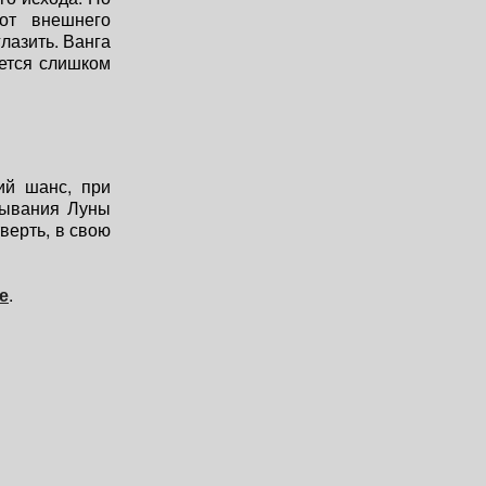
от внешнего
лазить. Ванга
яется слишком
ий шанс, при
убывания Луны
верть, в свою
е
.