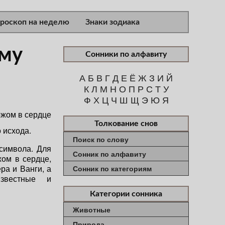
ороскоп на неделю
Знаки зодиака
ему
Сонники по алфавиту
А
Б
В
Г
Д
Е
Ё
Ж
З
И
Й
К
Л
М
Н
О
П
Р
С
Т
У
Ф
Х
Ц
Ч
Ш
Щ
Э
Ю
Я
Толкование снов
 исхода.
Поиск по слову
 символа. Для
Сонник по алфавиту
жом в сердце,
ра и Ванги, а
Сонник по категориям
звестные и
Категории сонника
Животные
Природа