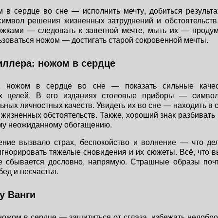
 в сердце во сне — исполнить мечту, добиться результ
имвол решения жизненных затруднений и обстоятельств.
ожками — следовать к заветной мечте, мыть их — проду
ьзоваться ножом — достигать старой сокровенной мечты.
ллера: ножом в сердце
, ножом в сердце во сне — показать сильные качест
х целей. В его изданиях столовые приборы — симво
ьных личностных качеств. Увидеть их во сне — находить в 
жизненных обстоятельств. Также, хороший знак разбивать 
му неожиданному обогащению.
ение вызвало страх, беспокойство и волнение — что де
игнорировать тяжелые сновидения и их сюжеты. Всё, что в
е сбывается дословно, напрямую. Страшные образы почт
ед и несчастья.
у Ванги
ножом в сердце — защититься от сглаза, избежать недобро