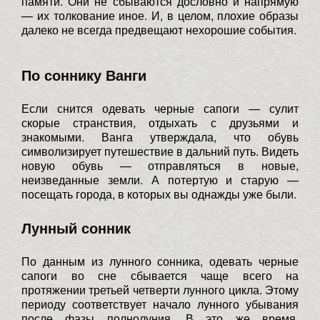
памяти. Они не сбываются дословно и напрямую
— их толкование иное. И, в целом, плохие образы
далеко не всегда предвещают нехорошие события.
По соннику Ванги
Если снится одевать черные сапоги — сулит
скорые странствия, отдыхать с друзьями и
знакомыми. Ванга утверждала, что обувь
символизирует путешествие в дальний путь. Видеть
новую обувь — отправляться в новые,
неизведанные земли. А потертую и старую —
посещать города, в которых вы однажды уже были.
Лунный сонник
По данным из лунного сонника, одевать черные
сапоги во сне сбывается чаще всего на
протяжении третьей четверти лунного цикла. Этому
периоду соответствует начало лунного убывания
после фазы полнолуния. В это же время,