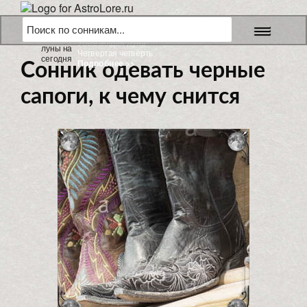
6 августа 2026 г.
Убывающая Луна
Четвертая четверть
Подробнее >>
Сонник одевать черные
сапоги, к чему снится