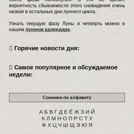
вероятность сбываемости этого сновидения очень
низкая в остальные дни лунного цикла.
Узнать текущую фазу Луны и четверть можно в
нашем
лунном календаре
.
Горячие новости дня:
Самое популярное и обсуждаемое
недели:
Сонники по алфавиту
А
Б
В
Г
Д
Е
Ё
Ж
З
И
Й
К
Л
М
Н
О
П
Р
С
Т
У
Ф
Х
Ц
Ч
Ш
Щ
Э
Ю
Я