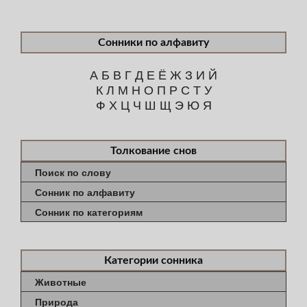
Сонники по алфавиту
А
Б
В
Г
Д
Е
Ё
Ж
З
И
Й
К
Л
М
Н
О
П
Р
С
Т
У
Ф
Х
Ц
Ч
Ш
Щ
Э
Ю
Я
Толкование снов
Поиск по слову
Сонник по алфавиту
Сонник по категориям
Категории сонника
Животные
Природа