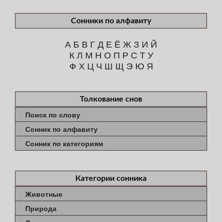
Сонники по алфавиту
А
Б
В
Г
Д
Е
Ё
Ж
З
И
Й
К
Л
М
Н
О
П
Р
С
Т
У
Ф
Х
Ц
Ч
Ш
Щ
Э
Ю
Я
Толкование снов
Поиск по слову
Сонник по алфавиту
Сонник по категориям
Категории сонника
Животные
Природа