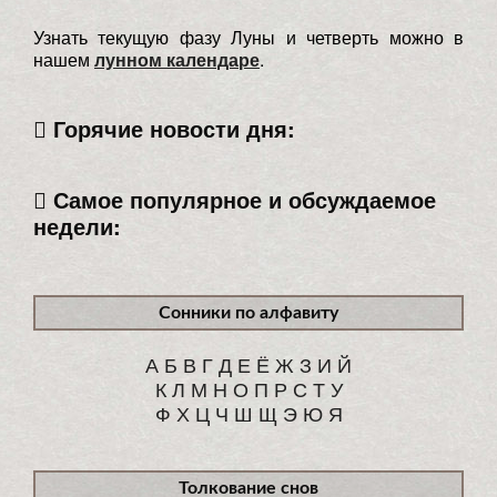
Узнать текущую фазу Луны и четверть можно в
нашем
лунном календаре
.
Горячие новости дня:
Самое популярное и обсуждаемое
недели:
Сонники по алфавиту
А
Б
В
Г
Д
Е
Ё
Ж
З
И
Й
К
Л
М
Н
О
П
Р
С
Т
У
Ф
Х
Ц
Ч
Ш
Щ
Э
Ю
Я
Толкование снов