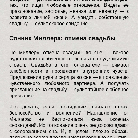
тех, кто ищет любовные отношения. Видеть ее
празднование, застолье, жениха или невесту — к
развитию личной жизни. А увидеть собственную
свадьбу — сулит скорое свидание.
Сонник Миллера: отмена свадьбы
По Миллеру, отмена свадьбы во сне — вскоре
будет новая влюбленность, испытать неудержимую
страсть. Свадьба в его толкователе — символ
влюбленности и проявления внутренних чувств.
Предложение руки и сердца во сне — к появлению
чувственного любовного партнера. А получать
приглашение на свадьбу — сулит тайное любовное
признание.
Что делать, если сновидение вызвало страх,
беспокойство и волнение? Наставление от
Миллера: не беспокоиться из-за тяжелых
сновидений. Их толкование очень редко совпадают
с содержанием сна. И, в целом, плохие образы
далеко не всегда предвещают нехорошие события.