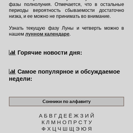
фазы полнолуния. Отмечается, что в остальные
периоды вероятность сбываемости достаточно
низка, и ее можно не принимать во внимание.
Узнать текущую фазу Луны и четверть можно в
нашем
лунном календаре
.
Горячие новости дня:
Самое популярное и обсуждаемое
недели:
Сонники по алфавиту
А
Б
В
Г
Д
Е
Ё
Ж
З
И
Й
К
Л
М
Н
О
П
Р
С
Т
У
Ф
Х
Ц
Ч
Ш
Щ
Э
Ю
Я