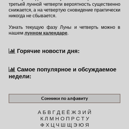
третьей лунной четверти вероятность существенно
снижается, а на четвертую сновидение практически
никогда не сбывается.
Узнать текущую фазу Луны и четверть можно в
нашем
лунном календаре
.
Горячие новости дня:
Самое популярное и обсуждаемое
недели:
Сонники по алфавиту
А
Б
В
Г
Д
Е
Ё
Ж
З
И
Й
К
Л
М
Н
О
П
Р
С
Т
У
Ф
Х
Ц
Ч
Ш
Щ
Э
Ю
Я