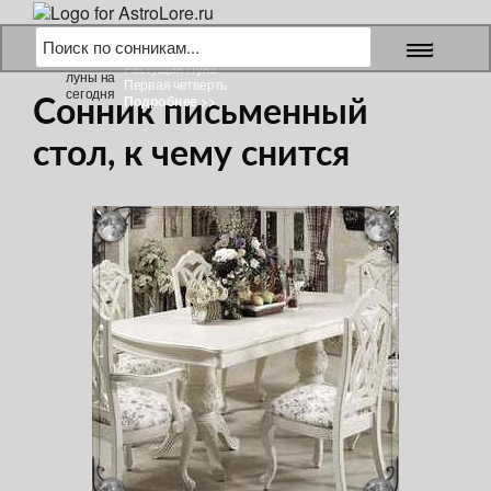
9 августа 2026 г.
Растущая Луна
Первая четверть
Подробнее >>
Сонник письменный
стол, к чему снится