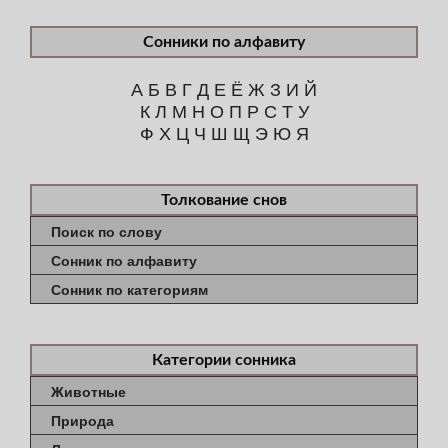
Сонники по алфавиту
А
Б
В
Г
Д
Е
Ё
Ж
З
И
Й
К
Л
М
Н
О
П
Р
С
Т
У
Ф
Х
Ц
Ч
Ш
Щ
Э
Ю
Я
Толкование снов
Поиск по слову
Сонник по алфавиту
Сонник по категориям
Категории сонника
Животные
Природа