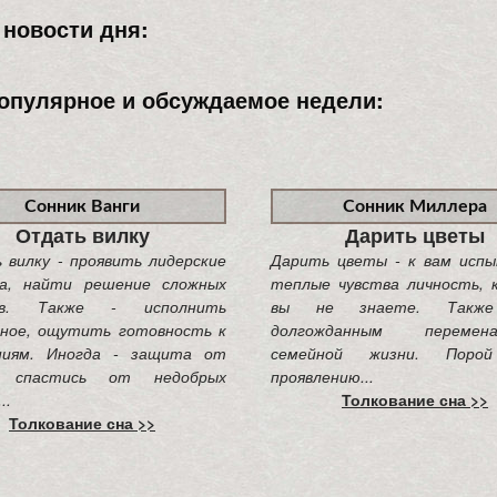
новости дня:
опулярное и обсуждаемое недели:
Сонник Ванги
Сонник Миллера
Отдать вилку
Дарить цветы
вилку - проявить лидерские
Дарить цветы - к вам исп
ва, найти решение сложных
теплые чувства личность, 
сов. Также - исполнить
вы не знаете. Такж
нное, ощутить готовность к
долгожданным перем
ниям. Иногда - защита от
семейной жизни. Пор
, спастись от недобрых
проявлению...
..
Толкование сна >>
Толкование сна >>