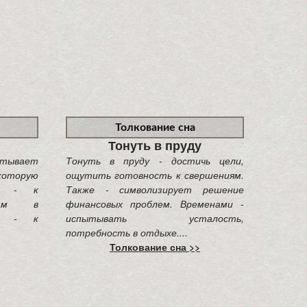
Толкование сна
Тонуть в пруду
ытывает
Тонуть в пруду - достичь цели,
которую
ощутить готовность к свершениям.
е - к
Также - символизирует решение
енам в
финансовых проблем. Временами -
ой - к
испытывать усталость,
потребность в отдыхе....
Толкование сна >>