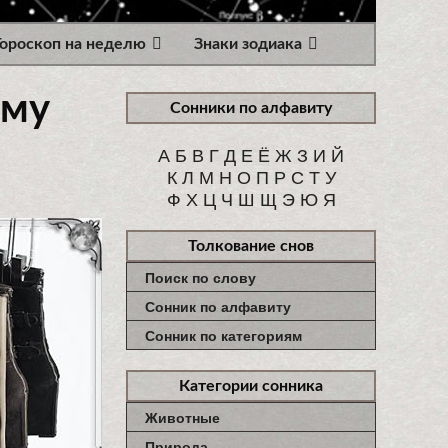
Гороскоп на неделю
Знаки зодиака
ему
Сонники по алфавиту
А
Б
В
Г
Д
Е
Ё
Ж
З
И
Й
К
Л
М
Н
О
П
Р
С
Т
У
Ф
Х
Ц
Ч
Ш
Щ
Э
Ю
Я
Толкование снов
Поиск по слову
Сонник по алфавиту
Сонник по категориям
Категории сонника
Животные
Природа