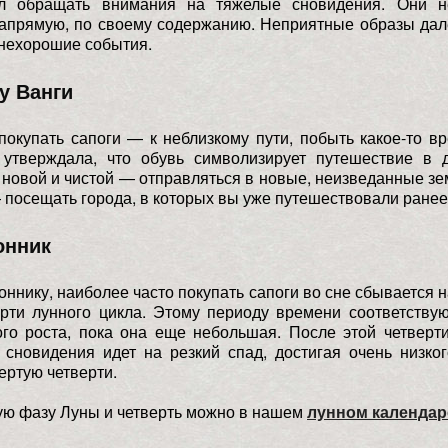
ал обращать внимания на тяжелые сновидения. Они н
апрямую, по своему содержанию. Неприятные образы дал
нехорошие события.
у Ванги
покупать сапоги — к неблизкому пути, побыть какое-то в
 утверждала, что обувь символизирует путешествие в д
 новой и чистой — отправляться в новые, неизведанные зе
 посещать города, в которых вы уже путешествовали ранее
онник
оннику, наиболее часто покупать сапоги во сне сбывается 
рти лунного цикла. Этому периоду времени соответству
го роста, пока она еще небольшая. После этой четверт
сновидения идет на резкий спад, достигая очень низко
ертую четверти.
ую фазу Луны и четверть можно в нашем
лунном календар