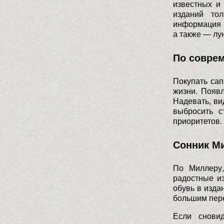
известных и
изданий тол
информация 
а также — лу
По совре
Покупать са
жизни. Появ
Надевать, в
выбросить с
приоритетов.
Сонник Ми
По Миллеру,
радостные и
обувь в изда
большим пере
Если снови