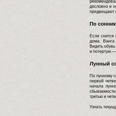
рекомендов
дословно и н
предвещают 
По сонник
Если снится 
дома. Ванга
Видеть обувь
и потертую —
Лунный с
По лунному с
первой четве
начала лунно
сбываемости 
третью и четв
Узнать текущ