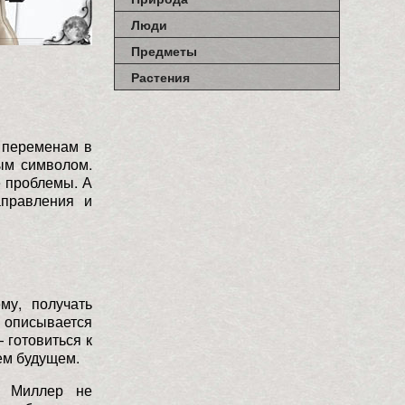
Люди
Предметы
Растения
 переменам в
ым символом.
 проблемы. А
аправления и
му, получать
 описывается
 готовиться к
ем будущем.
? Миллер не