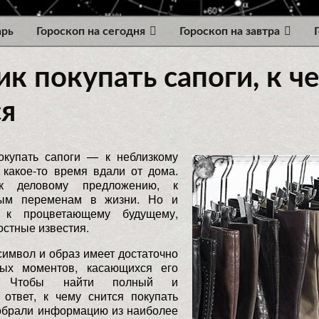
арь
Гороскоп на сегодня
Гороскоп на завтра
к покупать сапоги, к ч
ся
окупать сапоги — к неблизкому
 какое-то время вдали от дома.
 деловому предложению, к
ным переменам в жизни. Но и
к процветающему будущему,
остные известия.
символ и образ имеет достаточно
ых моментов, касающихся его
я. Чтобы найти полный и
 ответ, к чему снится покупать
собрали информацию из наиболее