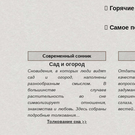
Горячие 
Самое п
Современный сонник
Сад и огород
Сновидения, в которых люди видят
Отдать 
сад и огород, наполнены
качест
разнообразным смыслом. В
вопро
большинстве случаев
задума
растительность во сне
сверше
символизирует отношения,
сглаза
знакомства и любовь. Здесь собраны
вестей..
подробные толкования…
Толкование сна >>