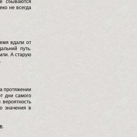
е сбываются
еко не всегда
ремя вдали от
альний путь.
мли. А старую
.
на протяжении
ют дни самого
и вероятность
го значения в
е
.