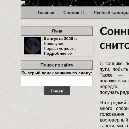
Главная
Сонник
Лунный календ
Сонни
Луна
8 августа 2026 г.
снит
Новолуние
Первая четверть
Подробнее >>
В соннике п
Поиск по сайту
пути, побыть
Быстрый поиск сонника по слову:
Также — к
Найти:
положитель
нередко — 
получать рад
Этот редкий 
много спорн
толковани
достоверный
сапоги, мы 