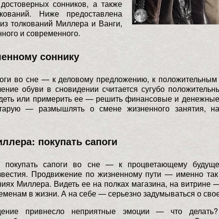
 достоверных сонников, а также
кований. Ниже предоставлена
из толкований Миллера и Ванги,
нного и современного.
менному соннику
поги во сне — к деловому предложению, к положительным
ление обуви в сновидении считается сугубо положительн
идеть или примерить ее — решить финансовые и денежные
тарую — размышлять о смене жизненного занятия, н
ллера: покупать сапоги
 покупать сапоги во сне — к процветающему будуще
звестия. Продвижение по жизненному пути — именно так
ниях Миллера. Видеть ее на полках магазина, на витрине —
менам в жизни. А на себе — серьезно задумываться о сво
дение привнесло неприятные эмоции — что делать