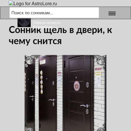
8 августа 2026 г.
Новолуние
Первая четверть
Подробнее >>
Сонник щель в двери, к
чему снится