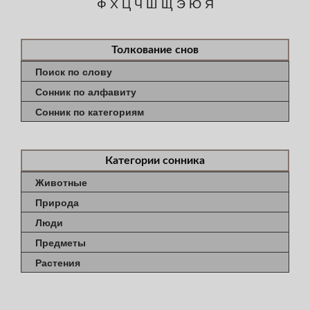
Ф
Х
Ц
Ч
Ш
Щ
Э
Ю
Я
Толкование снов
Поиск по слову
Сонник по алфавиту
Сонник по категориям
Категории сонника
Животные
Природа
Люди
Предметы
Растения