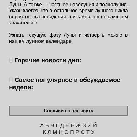
Луны. А также — часть ее новолуния и полнолуния.
Указывается, что в остальное время лунного цикла
вероятность сновидения снижается, но не слишком
значительно.
Узнать текущую фазу Луны и четверть можно в
нашем
лунном календаре
.
Горячие новости дня:
Самое популярное и обсуждаемое
недели:
Сонники по алфавиту
А
Б
В
Г
Д
Е
Ё
Ж
З
И
Й
К
Л
М
Н
О
П
Р
С
Т
У