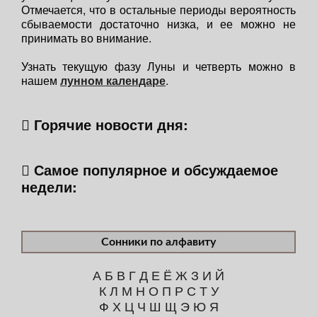
Отмечается, что в остальные периоды вероятность
сбываемости достаточно низка, и ее можно не
принимать во внимание.
Узнать текущую фазу Луны и четверть можно в
нашем
лунном календаре
.
Горячие новости дня:
Самое популярное и обсуждаемое
недели:
Сонники по алфавиту
А
Б
В
Г
Д
Е
Ё
Ж
З
И
Й
К
Л
М
Н
О
П
Р
С
Т
У
Ф
Х
Ц
Ч
Ш
Щ
Э
Ю
Я