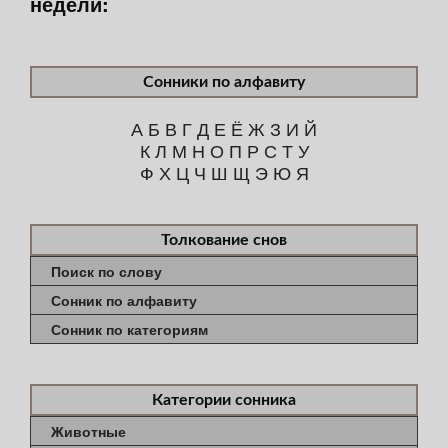
недели:
Сонники по алфавиту
А
Б
В
Г
Д
Е
Ё
Ж
З
И
Й
К
Л
М
Н
О
П
Р
С
Т
У
Ф
Х
Ц
Ч
Ш
Щ
Э
Ю
Я
Толкование снов
Поиск по слову
Сонник по алфавиту
Сонник по категориям
Категории сонника
Животные