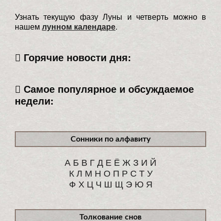
Узнать текущую фазу Луны и четверть можно в
нашем
лунном календаре
.
Горячие новости дня:
Самое популярное и обсуждаемое
недели:
Сонники по алфавиту
А
Б
В
Г
Д
Е
Ё
Ж
З
И
Й
К
Л
М
Н
О
П
Р
С
Т
У
Ф
Х
Ц
Ч
Ш
Щ
Э
Ю
Я
Толкование снов