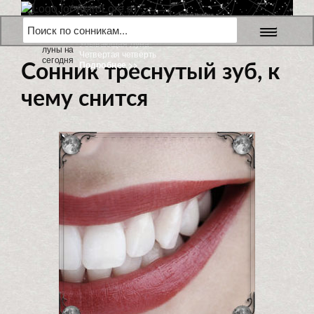
6 августа 2026 г.
Убывающая Луна
Четвертая четверть
Подробнее >>
Сонник треснутый зуб, к
чему снится