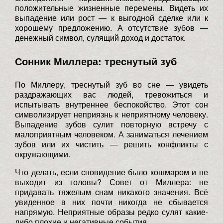
положительные жизненные перемены. Видеть их
выпадение или рост — к выгодной сделке или к
хорошему предложению. А отсутствие зубов —
денежный символ, сулящий доход и достаток.
Сонник Миллера: треснутый зуб
По Миллеру, треснутый зуб во сне — увидеть
раздражающих вас людей, тревожиться и
испытывать внутреннее беспокойство. Этот сон
символизирует неприязнь к неприятному человеку.
Выпадение зубов сулит повторную встречу с
малоприятным человеком. А заниматься лечением
зубов или их чистить — решить конфликты с
окружающими.
Что делать, если сновидение было кошмаром и не
выходит из головы? Совет от Миллера: не
придавать тяжелым снам никакого значения. Всё
увиденное в них почти никогда не сбывается
напрямую. Неприятные образы редко сулят какие-
либо плохие и негативные события.