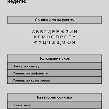
недели:
Сонники по алфавиту
А
Б
В
Г
Д
Е
Ё
Ж
З
И
Й
К
Л
М
Н
О
П
Р
С
Т
У
Ф
Х
Ц
Ч
Ш
Щ
Э
Ю
Я
Толкование снов
Поиск по слову
Сонник по алфавиту
Сонник по категориям
Категории сонника
Животные