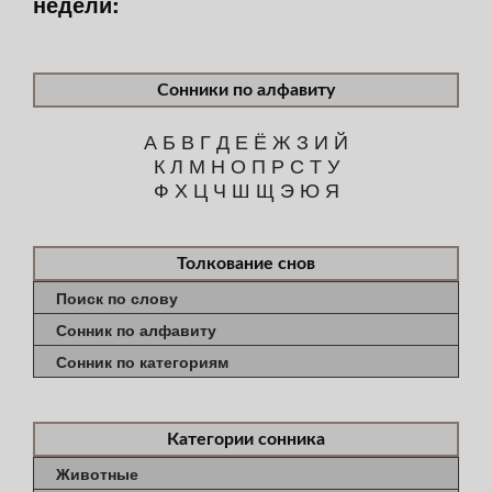
недели:
Сонники по алфавиту
А
Б
В
Г
Д
Е
Ё
Ж
З
И
Й
К
Л
М
Н
О
П
Р
С
Т
У
Ф
Х
Ц
Ч
Ш
Щ
Э
Ю
Я
Толкование снов
Поиск по слову
Сонник по алфавиту
Сонник по категориям
Категории сонника
Животные