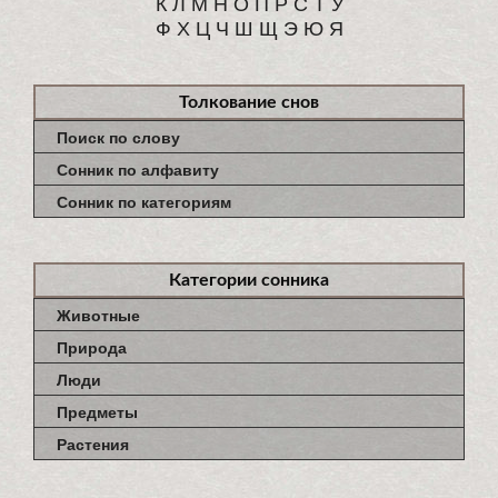
К
Л
М
Н
О
П
Р
С
Т
У
Ф
Х
Ц
Ч
Ш
Щ
Э
Ю
Я
Толкование снов
Поиск по слову
Сонник по алфавиту
Сонник по категориям
Категории сонника
Животные
Природа
Люди
Предметы
Растения