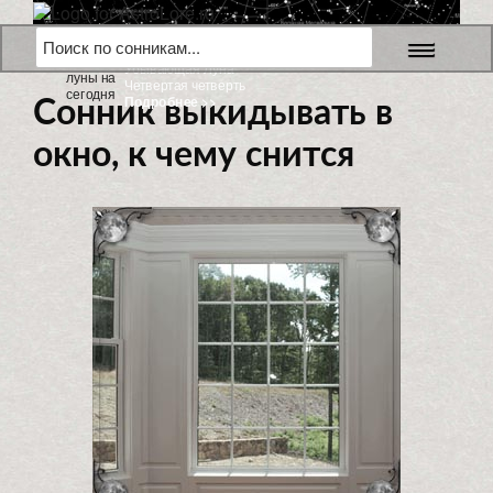
6 августа 2026 г.
Убывающая Луна
Четвертая четверть
Подробнее >>
Сонник выкидывать в
окно, к чему снится