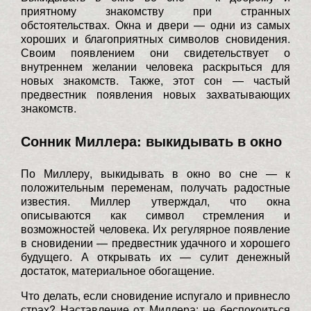
приятному знакомству при странных
обстоятельствах. Окна и двери — одни из самых
хороших и благоприятных символов сновидения.
Своим появлением они свидетельствует о
внутреннем желании человека раскрыться для
новых знакомств. Также, этот сон — частый
предвестник появления новых захватывающих
знакомств.
Сонник Миллера: выкидывать в окно
По Миллеру, выкидывать в окно во сне — к
положительным переменам, получать радостные
известия. Миллер утверждал, что окна
описываются как символ стремления и
возможностей человека. Их регулярное появление
в сновидении — предвестник удачного и хорошего
будущего. А открывать их — сулит денежный
достаток, материальное обогащение.
Что делать, если сновидение испугало и привнесло
страх? Наставление от Миллера: не беспокоиться