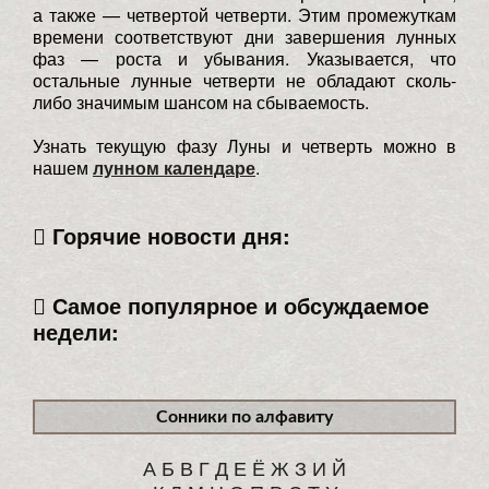
а также — четвертой четверти. Этим промежуткам
времени соответствуют дни завершения лунных
фаз — роста и убывания. Указывается, что
остальные лунные четверти не обладают сколь-
либо значимым шансом на сбываемость.
Узнать текущую фазу Луны и четверть можно в
нашем
лунном календаре
.
Горячие новости дня:
Самое популярное и обсуждаемое
недели:
Сонники по алфавиту
А
Б
В
Г
Д
Е
Ё
Ж
З
И
Й