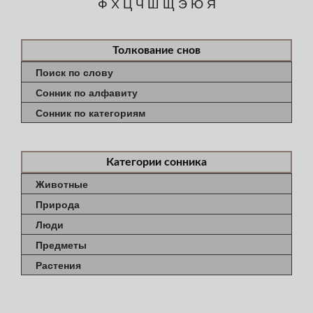
Ф
Х
Ц
Ч
Ш
Щ
Э
Ю
Я
Толкование снов
Поиск по слову
Сонник по алфавиту
Сонник по категориям
Категории сонника
Животные
Природа
Люди
Предметы
Растения