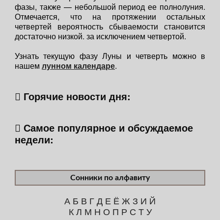
фазы, также — небольшой период ее полнолуния.
Отмечается, что на протяжении остальных
четвертей вероятность сбываемости становится
достаточно низкой. за исключением четвертой.
Узнать текущую фазу Луны и четверть можно в
нашем
лунном календаре
.
Горячие новости дня:
Самое популярное и обсуждаемое
недели:
Сонники по алфавиту
А
Б
В
Г
Д
Е
Ё
Ж
З
И
Й
К
Л
М
Н
О
П
Р
С
Т
У