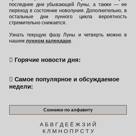
последние дни убывающей Луны, а также — ее
переход в состояние новолуния. Дополнительно, в
остальные дни лунного цикла вероятность
стремительно снижается.
Узнать текущую фазу Луны и четверть можно в
нашем
лунном календаре
.
Горячие новости дня:
Самое популярное и обсуждаемое
недели:
Сонники по алфавиту
А
Б
В
Г
Д
Е
Ё
Ж
З
И
Й
К
Л
М
Н
О
П
Р
С
Т
У