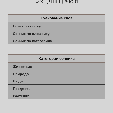
Ф
Х
Ц
Ч
Ш
Щ
Э
Ю
Я
Толкование снов
Поиск по слову
Сонник по алфавиту
Сонник по категориям
Категории сонника
Животные
Природа
Люди
Предметы
Растения