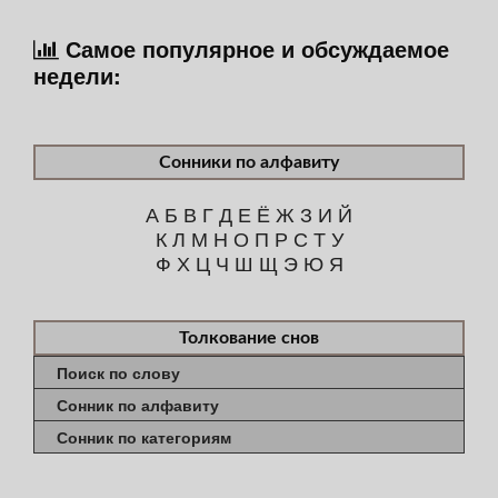
Самое популярное и обсуждаемое
недели:
Сонники по алфавиту
А
Б
В
Г
Д
Е
Ё
Ж
З
И
Й
К
Л
М
Н
О
П
Р
С
Т
У
Ф
Х
Ц
Ч
Ш
Щ
Э
Ю
Я
Толкование снов
Поиск по слову
Сонник по алфавиту
Сонник по категориям