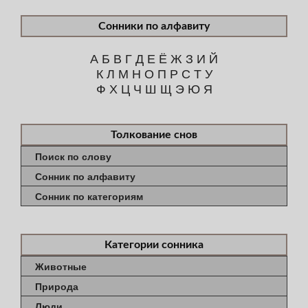
Сонники по алфавиту
А
Б
В
Г
Д
Е
Ё
Ж
З
И
Й
К
Л
М
Н
О
П
Р
С
Т
У
Ф
Х
Ц
Ч
Ш
Щ
Э
Ю
Я
Толкование снов
Поиск по слову
Сонник по алфавиту
Сонник по категориям
Категории сонника
Животные
Природа
Люди