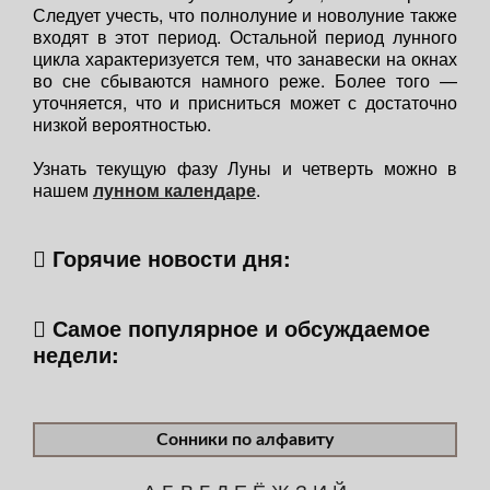
Следует учесть, что полнолуние и новолуние также
входят в этот период. Остальной период лунного
цикла характеризуется тем, что занавески на окнах
во сне сбываются намного реже. Более того —
уточняется, что и присниться может с достаточно
низкой вероятностью.
Узнать текущую фазу Луны и четверть можно в
нашем
лунном календаре
.
Горячие новости дня:
Самое популярное и обсуждаемое
недели:
Сонники по алфавиту
А
Б
В
Г
Д
Е
Ё
Ж
З
И
Й