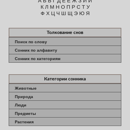
К
Л
М
Н
О
П
Р
С
Т
У
Ф
Х
Ц
Ч
Ш
Щ
Э
Ю
Я
Толкование снов
Поиск по слову
Сонник по алфавиту
Сонник по категориям
Категории сонника
Животные
Природа
Люди
Предметы
Растения