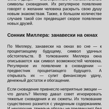
символы сновидения. Их регулярное появление
говорят о желании человека раскрыть свою душу
новым знакомствам. Также, в большом количестве
случаев такой сон предвещает скорое появление
новых друзей.
Сонник Миллера: занавески на окнах
По Миллеру, занавески на окнах во сне — к
процветающему будущему, символ удачных
обстоятельств. В толкованиях Миллера окна
описываются как символ возможностей человека.
Регулярное их появление в сновидении —
предвестник процветающего будущего. А
открывать их — сулит финансовую удачу,
денежный достаток и обогащение.
Если сновидение привнесло неприятные эмоции —
что делать? Миллер давал совет игнорировать
тяжелые сновидения и их сюжеты. Их толкование
существенно разнится с увиденным содержанием.
И нехорошие, тяжелые образы не предвещают бед