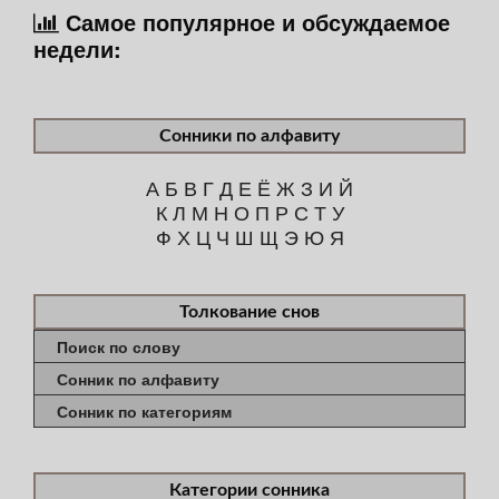
Самое популярное и обсуждаемое
недели:
Сонники по алфавиту
А
Б
В
Г
Д
Е
Ё
Ж
З
И
Й
К
Л
М
Н
О
П
Р
С
Т
У
Ф
Х
Ц
Ч
Ш
Щ
Э
Ю
Я
Толкование снов
Поиск по слову
Сонник по алфавиту
Сонник по категориям
Категории сонника