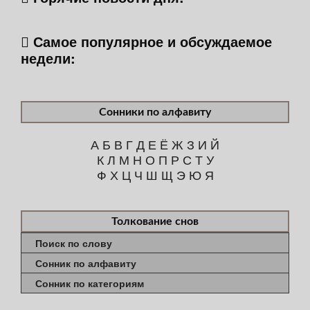
Самое популярное и обсуждаемое
недели:
Сонники по алфавиту
А
Б
В
Г
Д
Е
Ё
Ж
З
И
Й
К
Л
М
Н
О
П
Р
С
Т
У
Ф
Х
Ц
Ч
Ш
Щ
Э
Ю
Я
Толкование снов
Поиск по слову
Сонник по алфавиту
Сонник по категориям